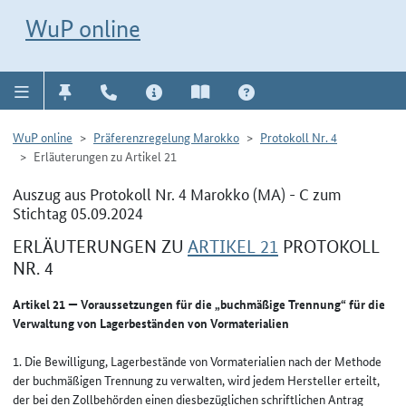
Direkt zur Navigation für Kontakt, Impressum, Aktuelles, Hilfe und FAQ
WuP-Navigation öffnen
Direkt zum Inhalt
WuP online
WuP online
Präferenzregelung Marokko
Protokoll Nr. 4
Erläuterungen zu Artikel 21
Auszug aus Protokoll Nr. 4 Marokko (MA) - C zum
Stichtag 05.09.2024
ERLÄUTERUNGEN ZU
ARTIKEL 21
PROTOKOLL
NR. 4
Artikel 21 — Voraussetzungen für die „buchmäßige Trennung“ für die
Verwaltung von Lagerbeständen von Vormaterialien
1. Die Bewilligung, Lagerbestände von Vormaterialien nach der Methode
der buchmäßigen Trennung zu verwalten, wird jedem Hersteller erteilt,
der bei den Zollbehörden einen diesbezüglichen schriftlichen Antrag