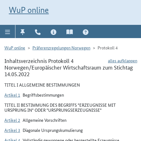
Direkt zur Navigation für Kontakt, Impressum, Aktuelles, Hilfe und FAQ
WuP-Navigation öffnen
Direkt zum Inhalt
WuP online
WuP online
Präferenzregelungen Norwegen
Protokoll 4
Inhaltsverzeichnis Protokoll 4
alles aufklappen
Norwegen/Europäischer Wirtschaftsraum zum Stichtag
14.05.2022
TITEL I ALLGEMEINE BESTIMMUNGEN
Artikel 1
Begriffsbestimmungen
TITEL II BESTIMMUNG DES BEGRIFFS "ERZEUGNISSE MIT
URSPRUNG IN" ODER "URSPRUNGSERZEUGNISSE"
Artikel 2
Allgemeine Vorschriften
Artikel 3
Diagonale Ursprungskumulierung
Artikel 4
Vollständig gewonnene oder hergestellte Erzeugnisse