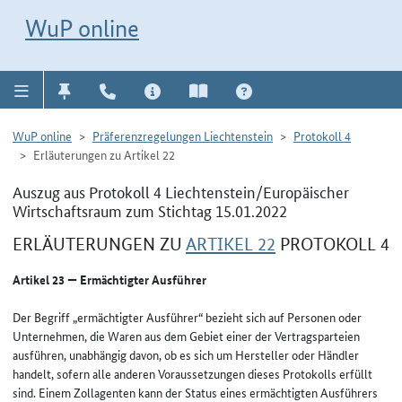
Direkt zur Navigation für Kontakt, Impressum, Aktuelles, Hilfe und FAQ
WuP-Navigation öffnen
Direkt zum Inhalt
WuP online
WuP online
Präferenzregelungen Liechtenstein
Protokoll 4
Erläuterungen zu Artikel 22
Auszug aus Protokoll 4 Liechtenstein/Europäischer
Wirtschaftsraum zum Stichtag 15.01.2022
ERLÄUTERUNGEN ZU
ARTIKEL 22
PROTOKOLL 4
Artikel 23 — Ermächtigter Ausführer
Der Begriff „ermächtigter Ausführer“ bezieht sich auf Personen oder
Unternehmen, die Waren aus dem Gebiet einer der Vertragsparteien
ausführen, unabhängig davon, ob es sich um Hersteller oder Händler
handelt, sofern alle anderen Voraussetzungen dieses Protokolls erfüllt
sind. Einem Zollagenten kann der Status eines ermächtigten Ausführers