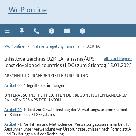
Direkt zur Navigation für Kontakt, Impressum, Aktuelles, Hilfe und FAQ
WuP-Navigation öffnen
Direkt zum Inhalt
WuP online
WuP online
Präferenzregelung Tansania
UZK-IA
Inhaltsverzeichnis UZK-IA Tansania/APS-
alles aufklappen
least developed countries (LDC) zum Stichtag 15.01.2022
ABSCHNITT 2 PRÄFERENZIELLER URSPRUNG
Artikel 60
"Begriffsbestimmungen"
UNTERABSCHNITT 2 PFLICHTEN DER BEGÜNSTIGTEN LÄNDER IM
RAHMEN DES APS DER UNION
Artikel 70
Pflicht zur Gewährleistung der Verwaltungszusammenarbeit
im Rahmen des REX-Systems
Artikel 71
Verfahren und Methoden der Verwaltungszusammenarbeit für
Ausfuhren unter Verwendung von Ursprungszeugnissen nach Formblatt A
und Erklärungen auf der Rechnung