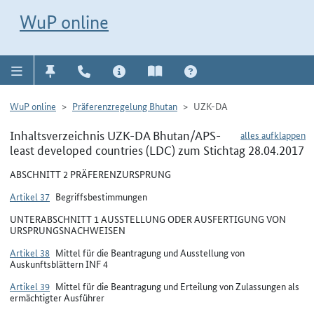
Direkt zur Navigation für Kontakt, Impressum, Aktuelles, Hilfe und FAQ
WuP-Navigation öffnen
Direkt zum Inhalt
WuP online
WuP online
Präferenzregelung Bhutan
UZK-DA
Inhaltsverzeichnis UZK-DA Bhutan/APS-
alles aufklappen
least developed countries (LDC) zum Stichtag 28.04.2017
ABSCHNITT 2 PRÄFERENZURSPRUNG
Artikel 37
Begriffsbestimmungen
UNTERABSCHNITT 1 AUSSTELLUNG ODER AUSFERTIGUNG VON
URSPRUNGSNACHWEISEN
Artikel 38
Mittel für die Beantragung und Ausstellung von
Auskunftsblättern INF 4
Artikel 39
Mittel für die Beantragung und Erteilung von Zulassungen als
ermächtigter Ausführer