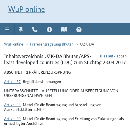
Direkt zur Navigation für Kontakt, Impressum, Aktuelles, Hilfe und FAQ
WuP-Navigation öffnen
Direkt zum Inhalt
WuP online
WuP online
Präferenzregelung Bhutan
UZK-DA
Inhaltsverzeichnis UZK-DA Bhutan/APS-
alles aufklappen
least developed countries (LDC) zum Stichtag 28.04.2017
ABSCHNITT 2 PRÄFERENZURSPRUNG
Artikel 37
Begriffsbestimmungen
UNTERABSCHNITT 1 AUSSTELLUNG ODER AUSFERTIGUNG VON
URSPRUNGSNACHWEISEN
Artikel 38
Mittel für die Beantragung und Ausstellung von
Auskunftsblättern INF 4
Artikel 39
Mittel für die Beantragung und Erteilung von Zulassungen als
ermächtigter Ausführer