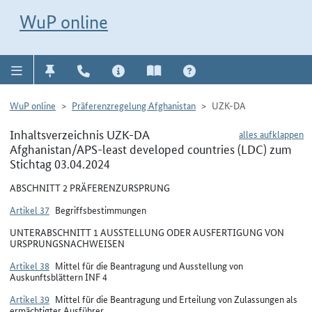
Direkt zur Navigation für Kontakt, Impressum, Aktuelles, Hilfe und FAQ
WuP-Navigation öffnen
Direkt zum Inhalt
WuP online
WuP online
Präferenzregelung Afghanistan
UZK-DA
Inhaltsverzeichnis UZK-DA
alles aufklappen
Afghanistan/APS-least developed countries (LDC) zum
Stichtag 03.04.2024
ABSCHNITT 2 PRÄFERENZURSPRUNG
Artikel 37
Begriffsbestimmungen
UNTERABSCHNITT 1 AUSSTELLUNG ODER AUSFERTIGUNG VON
URSPRUNGSNACHWEISEN
Artikel 38
Mittel für die Beantragung und Ausstellung von
Auskunftsblättern INF 4
Artikel 39
Mittel für die Beantragung und Erteilung von Zulassungen als
ermächtigter Ausführer