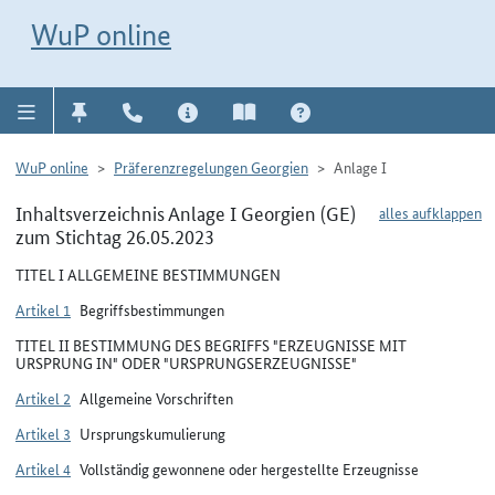
Direkt zur Navigation für Kontakt, Impressum, Aktuelles, Hilfe und FAQ
WuP-Navigation öffnen
Direkt zum Inhalt
WuP online
WuP online
Präferenzregelungen Georgien
Anlage I
Inhaltsverzeichnis Anlage I Georgien (GE)
alles aufklappen
zum Stichtag 26.05.2023
TITEL I ALLGEMEINE BESTIMMUNGEN
Artikel 1
Begriffsbestimmungen
TITEL II BESTIMMUNG DES BEGRIFFS "ERZEUGNISSE MIT
URSPRUNG IN" ODER "URSPRUNGSERZEUGNISSE"
Artikel 2
Allgemeine Vorschriften
Artikel 3
Ursprungskumulierung
Artikel 4
Vollständig gewonnene oder hergestellte Erzeugnisse