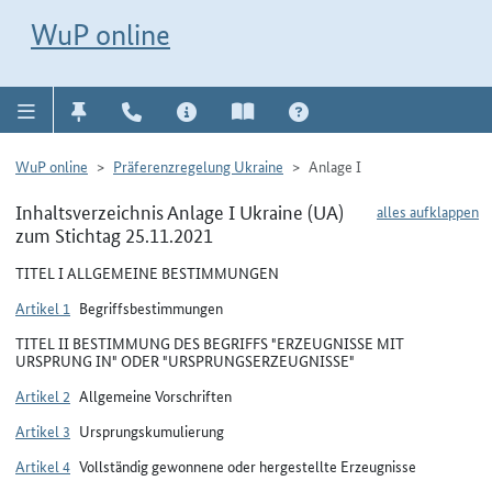
Direkt zur Navigation für Kontakt, Impressum, Aktuelles, Hilfe und FAQ
WuP-Navigation öffnen
Direkt zum Inhalt
WuP online
WuP online
Präferenzregelung Ukraine
Anlage I
Inhaltsverzeichnis Anlage I Ukraine (UA)
alles aufklappen
zum Stichtag 25.11.2021
TITEL I ALLGEMEINE BESTIMMUNGEN
Artikel 1
Begriffsbestimmungen
TITEL II BESTIMMUNG DES BEGRIFFS "ERZEUGNISSE MIT
URSPRUNG IN" ODER "URSPRUNGSERZEUGNISSE"
Artikel 2
Allgemeine Vorschriften
Artikel 3
Ursprungskumulierung
Artikel 4
Vollständig gewonnene oder hergestellte Erzeugnisse