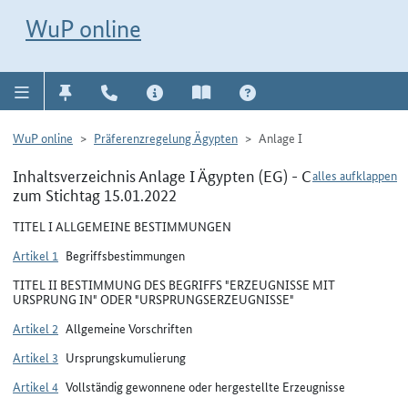
Direkt zur Navigation für Kontakt, Impressum, Aktuelles, Hilfe und FAQ
WuP-Navigation öffnen
Direkt zum Inhalt
WuP online
WuP online
Präferenzregelung Ägypten
Anlage I
Inhaltsverzeichnis Anlage I Ägypten (EG) - C
alles aufklappen
zum Stichtag 15.01.2022
TITEL I ALLGEMEINE BESTIMMUNGEN
Artikel 1
Begriffsbestimmungen
TITEL II BESTIMMUNG DES BEGRIFFS "ERZEUGNISSE MIT
URSPRUNG IN" ODER "URSPRUNGSERZEUGNISSE"
Artikel 2
Allgemeine Vorschriften
Artikel 3
Ursprungskumulierung
Artikel 4
Vollständig gewonnene oder hergestellte Erzeugnisse