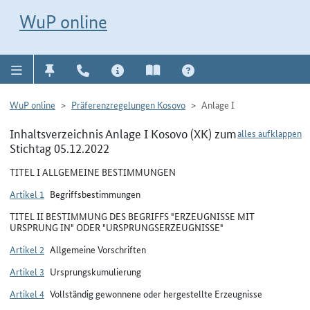
Direkt zur Navigation für Kontakt, Impressum, Aktuelles, Hilfe und FAQ
WuP-Navigation öffnen
Direkt zum Inhalt
WuP online
WuP online
Präferenzregelungen Kosovo
Anlage I
Inhaltsverzeichnis Anlage I Kosovo (XK) zum
alles aufklappen
Stichtag 05.12.2022
TITEL I ALLGEMEINE BESTIMMUNGEN
Artikel 1
Begriffsbestimmungen
TITEL II BESTIMMUNG DES BEGRIFFS "ERZEUGNISSE MIT
URSPRUNG IN" ODER "URSPRUNGSERZEUGNISSE"
Artikel 2
Allgemeine Vorschriften
Artikel 3
Ursprungskumulierung
Artikel 4
Vollständig gewonnene oder hergestellte Erzeugnisse