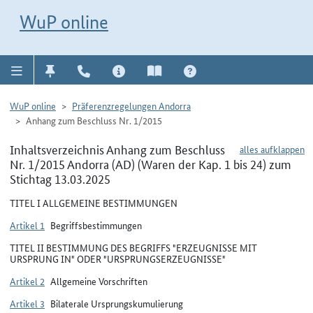
Direkt zur Navigation für Kontakt, Impressum, Aktuelles, Hilfe und FAQ
WuP-Navigation öffnen
Direkt zum Inhalt
WuP online
WuP online
Präferenzregelungen Andorra
Anhang zum Beschluss Nr. 1/2015
Inhaltsverzeichnis Anhang zum Beschluss
alles aufklappen
Nr. 1/2015 Andorra (AD) (Waren der Kap. 1 bis 24) zum
Stichtag 13.03.2025
TITEL I ALLGEMEINE BESTIMMUNGEN
Artikel 1
Begriffsbestimmungen
TITEL II BESTIMMUNG DES BEGRIFFS "ERZEUGNISSE MIT
URSPRUNG IN" ODER "URSPRUNGSERZEUGNISSE"
Artikel 2
Allgemeine Vorschriften
Artikel 3
Bilaterale Ursprungskumulierung