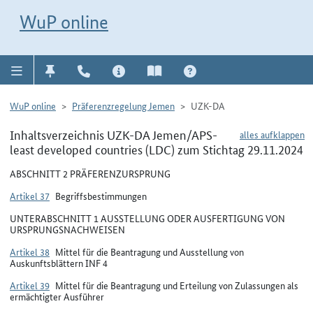
Direkt zur Navigation für Kontakt, Impressum, Aktuelles, Hilfe und FAQ
WuP-Navigation öffnen
Direkt zum Inhalt
WuP online
WuP online
Präferenzregelung Jemen
UZK-DA
Inhaltsverzeichnis UZK-DA Jemen/APS-
alles aufklappen
least developed countries (LDC) zum Stichtag 29.11.2024
ABSCHNITT 2 PRÄFERENZURSPRUNG
Artikel 37
Begriffsbestimmungen
UNTERABSCHNITT 1 AUSSTELLUNG ODER AUSFERTIGUNG VON
URSPRUNGSNACHWEISEN
Artikel 38
Mittel für die Beantragung und Ausstellung von
Auskunftsblättern INF 4
Artikel 39
Mittel für die Beantragung und Erteilung von Zulassungen als
ermächtigter Ausführer