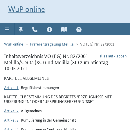
Direkt zur Navigation für Kontakt, Impressum, Aktuelles, Hilfe und FAQ
WuP-Navigation öffnen
Direkt zum Inhalt
WuP online
WuP online
Präferenzregelung Melilla
VO (EG) Nr. 82/2001
Inhaltsverzeichnis VO (EG) Nr. 82/2001
alles aufklappen
Melilla/Ceuta (XC) und Melilla (XL) zum Stichtag
10.05.2021
KAPITEL I ALLGEMEINES
Artikel 1
Begriffsbestimmungen
KAPITEL II BESTIMMUNG DES BEGRIFFS "ERZEUGNISSE MIT
URSPRUNG IN" ODER "URSPRUNGSERZEUGNISSE"
Artikel 2
Allgemeines
Artikel 3
Kumulierung in der Gemeinschaft
Artikel 4
Kumulierung in Ceuta und Melilla