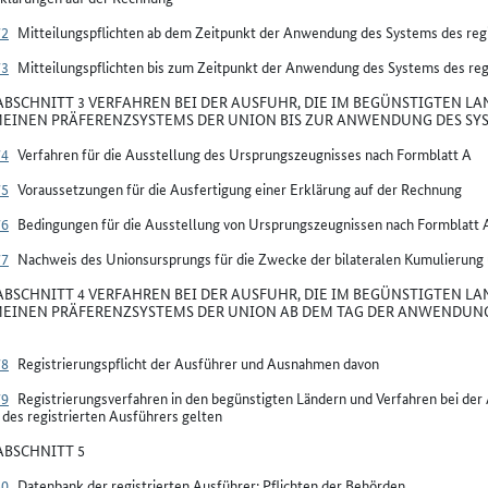
72
Mitteilungspflichten ab dem Zeitpunkt der Anwendung des Systems des regi
73
Mitteilungspflichten bis zum Zeitpunkt der Anwendung des Systems des reg
BSCHNITT 3 VERFAHREN BEI DER AUSFUHR, DIE IM BEGÜNSTIGTEN LA
EINEN PRÄFERENZSYSTEMS DER UNION BIS ZUR ANWENDUNG DES SYS
74
Verfahren für die Ausstellung des Ursprungszeugnisses nach Formblatt A
75
Voraussetzungen für die Ausfertigung einer Erklärung auf der Rechnung
76
Bedingungen für die Ausstellung von Ursprungszeugnissen nach Formblatt 
77
Nachweis des Unionsursprungs für die Zwecke der bilateralen Kumulierung
BSCHNITT 4 VERFAHREN BEI DER AUSFUHR, DIE IM BEGÜNSTIGTEN LA
EINEN PRÄFERENZSYSTEMS DER UNION AB DEM TAG DER ANWENDUNG 
78
Registrierungspflicht der Ausführer und Ausnahmen davon
79
Registrierungsverfahren in den begünstigten Ländern und Verfahren bei de
des registrierten Ausführers gelten
BSCHNITT 5
80
Datenbank der registrierten Ausführer: Pflichten der Behörden