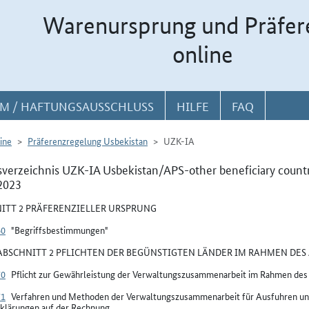
Warenursprung und Präfer
online
M / HAFTUNGSAUSSCHLUSS
HILFE
FAQ
ine
Präferenzregelung Usbekistan
UZK-IA
sverzeichnis UZK-IA Usbekistan/APS-other beneficiary count
2023
ITT 2 PRÄFERENZIELLER URSPRUNG
60
"Begriffsbestimmungen"
BSCHNITT 2 PFLICHTEN DER BEGÜNSTIGTEN LÄNDER IM RAHMEN DES 
70
Pflicht zur Gewährleistung der Verwaltungszusammenarbeit im Rahmen de
71
Verfahren und Methoden der Verwaltungszusammenarbeit für Ausfuhren un
klärungen auf der Rechnung