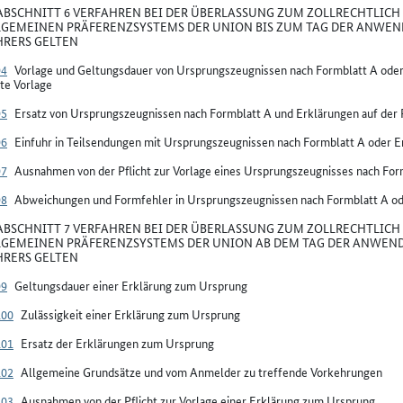
BSCHNITT 6 VERFAHREN BEI DER ÜBERLASSUNG ZUM ZOLLRECHTLICH 
LGEMEINEN PRÄFERENZSYSTEMS DER UNION BIS ZUM TAG DER ANWEN
RERS GELTEN
94
Vorlage und Geltungsdauer von Ursprungszeugnissen nach Formblatt A oder
te Vorlage
95
Ersatz von Ursprungszeugnissen nach Formblatt A und Erklärungen auf der
96
Einfuhr in Teilsendungen mit Ursprungszeugnissen nach Formblatt A oder E
97
Ausnahmen von der Pflicht zur Vorlage eines Ursprungszeugnisses nach For
98
Abweichungen und Formfehler in Ursprungszeugnissen nach Formblatt A od
BSCHNITT 7 VERFAHREN BEI DER ÜBERLASSUNG ZUM ZOLLRECHTLICH 
LGEMEINEN PRÄFERENZSYSTEMS DER UNION AB DEM TAG DER ANWEND
RERS GELTEN
99
Geltungsdauer einer Erklärung zum Ursprung
100
Zulässigkeit einer Erklärung zum Ursprung
101
Ersatz der Erklärungen zum Ursprung
102
Allgemeine Grundsätze und vom Anmelder zu treffende Vorkehrungen
103
Ausnahmen von der Pflicht zur Vorlage einer Erklärung zum Ursprung