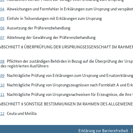
104
Abweichungen und Formfehler in Erklärungen zum Ursprung und verspäte
105
Einfuhr in Teilsendungen mit Erklärungen zum Ursprung
106
Aussetzung der Präferenzbehandlung
107
Ablehnung der Gewährung der Präferenzbehandlung
BSCHNITT 8 ÜBERPRÜFUNG DER URSPRUNGSEIGENSCHAFT IM RAHMEN
108
Pflichten der zuständigen Behörden in Bezug auf die Überprüfung der Ur
des registrierten Ausführers
109
Nachträgliche Prüfung von Erklärungen zum Ursprung und Ersatzerkläru
110
Nachträgliche Prüfung von Ursprungszeugnissen nach Formblatt A und Er
111
Nachträgliche Prüfung von Ursprungsnachweisen für Erzeugnisse, die ihre
BSCHNITT 9 SONSTIGE BESTIMMUNGEN IM RAHMEN DES ALLGEMEINE
112
Ceuta und Melilla
Erklärung zur Barrierefreiheit