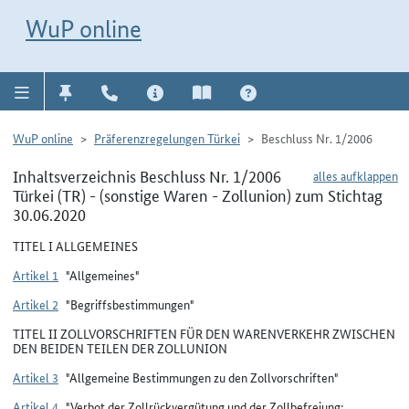
Direkt zur Navigation für Kontakt, Impressum, Aktuelles, Hilfe und FAQ
WuP-Navigation öffnen
Direkt zum Inhalt
WuP online
WuP online
Präferenzregelungen Türkei
Beschluss Nr. 1/2006
Inhaltsverzeichnis Beschluss Nr. 1/2006
alles aufklappen
Türkei (TR) - (sonstige Waren - Zollunion) zum Stichtag
30.06.2020
TITEL I ALLGEMEINES
Artikel 1
"Allgemeines"
Artikel 2
"Begriffsbestimmungen"
TITEL II ZOLLVORSCHRIFTEN FÜR DEN WARENVERKEHR ZWISCHEN
DEN BEIDEN TEILEN DER ZOLLUNION
Artikel 3
"Allgemeine Bestimmungen zu den Zollvorschriften"
Artikel 4
"Verbot der Zollrückvergütung und der Zollbefreiung;