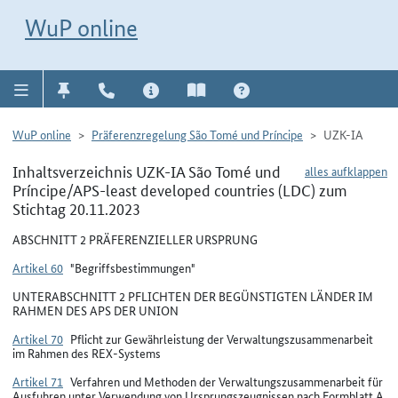
Direkt zur Navigation für Kontakt, Impressum, Aktuelles, Hilfe und FAQ
WuP-Navigation öffnen
Direkt zum Inhalt
WuP online
WuP online
Präferenzregelung São Tomé und Príncipe
UZK-IA
Inhaltsverzeichnis UZK-IA São Tomé und
alles aufklappen
Príncipe/APS-least developed countries (LDC) zum
Stichtag 20.11.2023
ABSCHNITT 2 PRÄFERENZIELLER URSPRUNG
Artikel 60
"Begriffsbestimmungen"
UNTERABSCHNITT 2 PFLICHTEN DER BEGÜNSTIGTEN LÄNDER IM
RAHMEN DES APS DER UNION
Artikel 70
Pflicht zur Gewährleistung der Verwaltungszusammenarbeit
im Rahmen des REX-Systems
Artikel 71
Verfahren und Methoden der Verwaltungszusammenarbeit für
Ausfuhren unter Verwendung von Ursprungszeugnissen nach Formblatt A