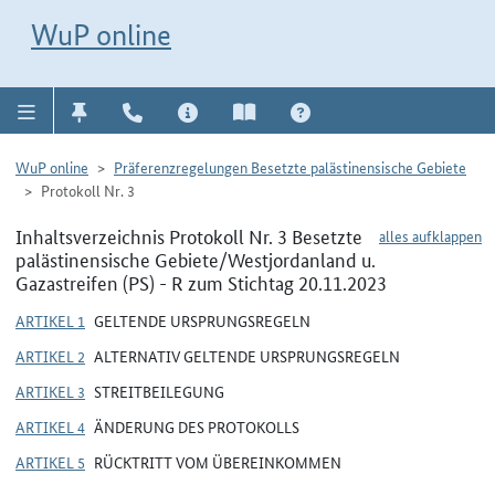
Direkt zur Navigation für Kontakt, Impressum, Aktuelles, Hilfe und FAQ
WuP-Navigation öffnen
Direkt zum Inhalt
WuP online
WuP online
Präferenzregelungen Besetzte palästinensische Gebiete
Protokoll Nr. 3
Inhaltsverzeichnis Protokoll Nr. 3 Besetzte
alles aufklappen
palästinensische Gebiete/Westjordanland u.
Gazastreifen (PS) - R zum Stichtag 20.11.2023
ARTIKEL 1
GELTENDE URSPRUNGSREGELN
ARTIKEL 2
ALTERNATIV GELTENDE URSPRUNGSREGELN
ARTIKEL 3
STREITBEILEGUNG
ARTIKEL 4
ÄNDERUNG DES PROTOKOLLS
ARTIKEL 5
RÜCKTRITT VOM ÜBEREINKOMMEN