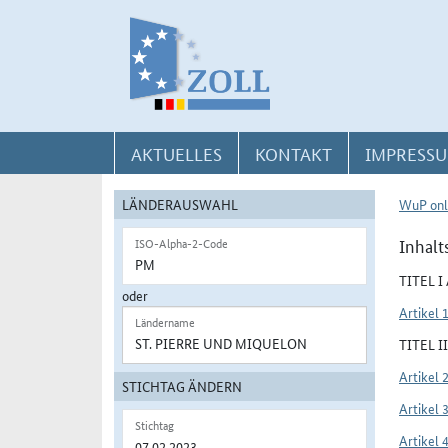
Direkt zur Navigation für Kontakt, Impressum, Aktuelles, Hilfe und FAQ
Direkt zur Länderauswahl und WuP-Navigation
Direkt zum Inhalt
AKTUELLES
KONTAKT
IMPRESSU
LÄNDERAUSWAHL
WuP onl
Inhalt
ISO-Alpha-2-Code
TITEL 
oder
Artikel 
Ländername
TITEL 
Artikel 
STICHTAG ÄNDERN
Artikel 
Stichtag
Artikel 