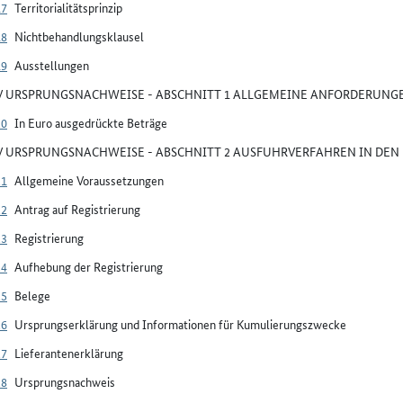
17
Territorialitätsprinzip
18
Nichtbehandlungsklausel
19
Ausstellungen
IV URSPRUNGSNACHWEISE - ABSCHNITT 1 ALLGEMEINE ANFORDERUNG
20
In Euro ausgedrückte Beträge
IV URSPRUNGSNACHWEISE - ABSCHNITT 2 AUSFUHRVERFAHREN IN DEN
21
Allgemeine Voraussetzungen
22
Antrag auf Registrierung
23
Registrierung
24
Aufhebung der Registrierung
25
Belege
26
Ursprungserklärung und Informationen für Kumulierungszwecke
27
Lieferantenerklärung
28
Ursprungsnachweis