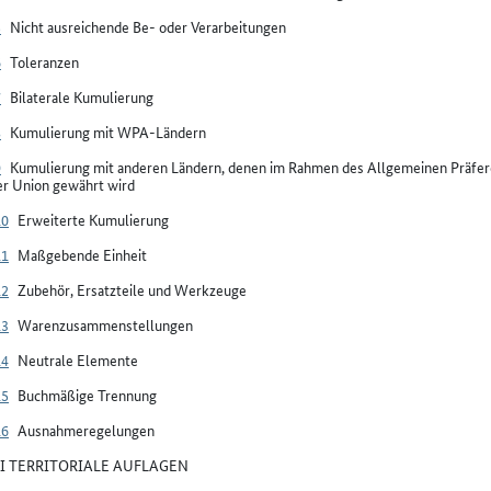
5
Nicht ausreichende Be- oder Verarbeitungen
6
Toleranzen
7
Bilaterale Kumulierung
8
Kumulierung mit WPA-Ländern
9
Kumulierung mit anderen Ländern, denen im Rahmen des Allgemeinen Präfere
er Union gewährt wird
10
Erweiterte Kumulierung
11
Maßgebende Einheit
12
Zubehör, Ersatzteile und Werkzeuge
13
Warenzusammenstellungen
14
Neutrale Elemente
15
Buchmäßige Trennung
16
Ausnahmeregelungen
III TERRITORIALE AUFLAGEN