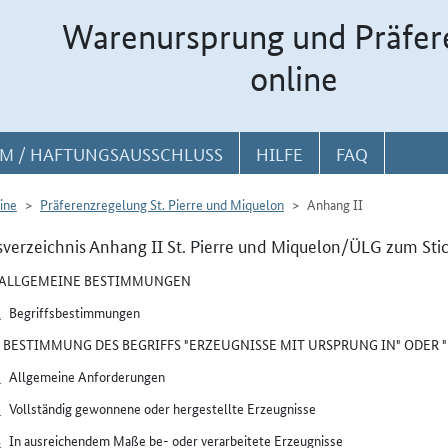
Warenursprung und Präfer
online
M / HAFTUNGSAUSSCHLUSS
HILFE
FAQ
ine
Präferenzregelung St. Pierre und Miquelon
Anhang II
sverzeichnis Anhang II St. Pierre und Miquelon/ÜLG zum Sti
I ALLGEMEINE BESTIMMUNGEN
1
Begriffsbestimmungen
II BESTIMMUNG DES BEGRIFFS "ERZEUGNISSE MIT URSPRUNG IN" ODER
2
Allgemeine Anforderungen
3
Vollständig gewonnene oder hergestellte Erzeugnisse
4
In ausreichendem Maße be- oder verarbeitete Erzeugnisse