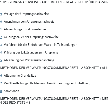
IV URSPRUNGSNACHWEISE - ABSCHNITT 3 VERFAHREN ZUR ÜBERLASSUN
29
Vorlage der Ursprungsnachweise
30
Ausnahmen vom Ursprungsnachweis
31
Abweichungen und Formfehler
32
Geltungsdauer der Ursprungsnachweise
33
Verfahren für die Einfuhr von Waren in Teilsendungen
34
Prüfung der Erklärungen zum Ursprung
35
Ablehnung der Präferenzbehandlung
V METHODEN DER VERWALTUNGSZUSAMMENARBEIT - ABSCHNITT 1 A
36
Allgemeine Grundsätze
37
Veröffentlichungspflichten und Gewährleistung der Einhaltung
38
Sanktionen
V METHODEN DER VERWALTUNGSZUSAMMENARBEIT - ABSCHNITT 2 M
 DES REX-SYSTEMS