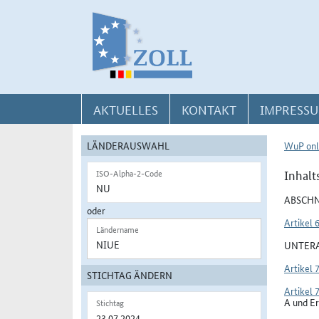
Direkt zur Navigation für Kontakt, Impressum, Aktuelles, Hilfe und FAQ
Direkt zur Länderauswahl und WuP-Navigation
Direkt zum Inhalt
AKTUELLES
KONTAKT
IMPRESSU
LÄNDERAUSWAHL
WuP onl
Inhalt
ISO-Alpha-2-Code
ABSCHN
oder
Artikel 
Ländername
UNTERA
Artikel 
STICHTAG ÄNDERN
Artikel 
A und Er
Stichtag