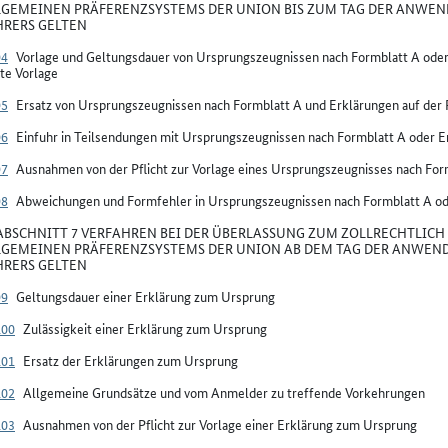
LGEMEINEN PRÄFERENZSYSTEMS DER UNION BIS ZUM TAG DER ANWEN
RERS GELTEN
94
Vorlage und Geltungsdauer von Ursprungszeugnissen nach Formblatt A oder
te Vorlage
95
Ersatz von Ursprungszeugnissen nach Formblatt A und Erklärungen auf der
96
Einfuhr in Teilsendungen mit Ursprungszeugnissen nach Formblatt A oder E
97
Ausnahmen von der Pflicht zur Vorlage eines Ursprungszeugnisses nach For
98
Abweichungen und Formfehler in Ursprungszeugnissen nach Formblatt A od
BSCHNITT 7 VERFAHREN BEI DER ÜBERLASSUNG ZUM ZOLLRECHTLICH 
LGEMEINEN PRÄFERENZSYSTEMS DER UNION AB DEM TAG DER ANWEND
RERS GELTEN
99
Geltungsdauer einer Erklärung zum Ursprung
100
Zulässigkeit einer Erklärung zum Ursprung
101
Ersatz der Erklärungen zum Ursprung
102
Allgemeine Grundsätze und vom Anmelder zu treffende Vorkehrungen
103
Ausnahmen von der Pflicht zur Vorlage einer Erklärung zum Ursprung