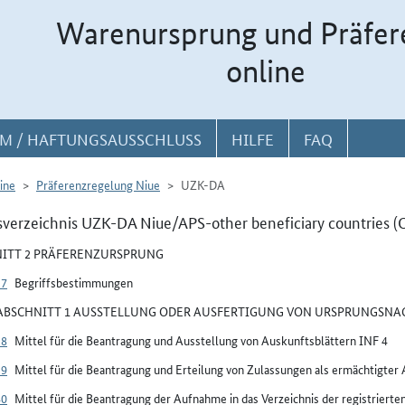
Warenursprung und Präfer
online
M / HAFTUNGSAUSSCHLUSS
HILFE
FAQ
ine
Präferenzregelung Niue
UZK-DA
sverzeichnis UZK-DA Niue/APS-other beneficiary countries (
ITT 2 PRÄFERENZURSPRUNG
37
Begriffsbestimmungen
BSCHNITT 1 AUSSTELLUNG ODER AUSFERTIGUNG VON URSPRUNGSN
38
Mittel für die Beantragung und Ausstellung von Auskunftsblättern INF 4
39
Mittel für die Beantragung und Erteilung von Zulassungen als ermächtigter
40
Mittel für die Beantragung der Aufnahme in das Verzeichnis der registrierte