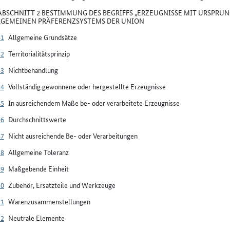
BSCHNITT 2 BESTIMMUNG DES BEGRIFFS „ERZEUGNISSE MIT URSPRUN
LGEMEINEN PRÄFERENZSYSTEMS DER UNION
41
Allgemeine Grundsätze
42
Territorialitätsprinzip
43
Nichtbehandlung
44
Vollständig gewonnene oder hergestellte Erzeugnisse
45
In ausreichendem Maße be- oder verarbeitete Erzeugnisse
46
Durchschnittswerte
47
Nicht ausreichende Be- oder Verarbeitungen
48
Allgemeine Toleranz
49
Maßgebende Einheit
50
Zubehör, Ersatzteile und Werkzeuge
51
Warenzusammenstellungen
52
Neutrale Elemente