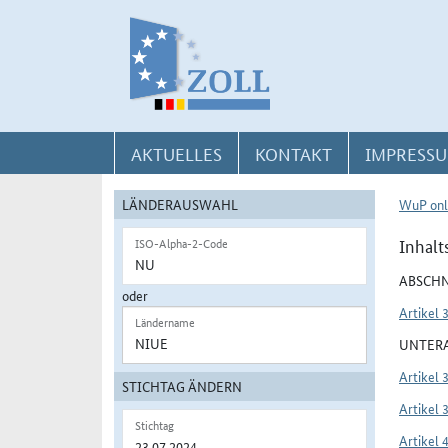
Direkt zur Navigation für Kontakt, Impressum, Aktuelles, Hilfe und FAQ
Direkt zur Länderauswahl und WuP-Navigation
Direkt zum Inhalt
AKTUELLES
KONTAKT
IMPRESSU
LÄNDERAUSWAHL
WuP onl
Inhalt
ISO-Alpha-2-Code
ABSCHN
oder
Artikel 
Ländername
UNTERA
Artikel 
STICHTAG ÄNDERN
Artikel 
Stichtag
Artikel 