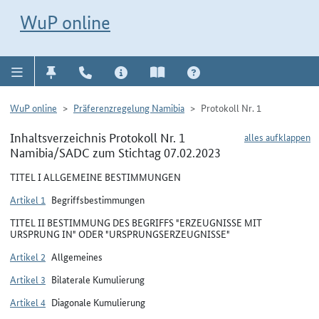
Direkt zur Navigation für Kontakt, Impressum, Aktuelles, Hilfe und FAQ
WuP-Navigation öffnen
Direkt zum Inhalt
WuP online
WuP online
Präferenzregelung Namibia
Protokoll Nr. 1
Inhaltsverzeichnis Protokoll Nr. 1
alles aufklappen
Namibia/SADC zum Stichtag 07.02.2023
TITEL I ALLGEMEINE BESTIMMUNGEN
Artikel 1
Begriffsbestimmungen
TITEL II BESTIMMUNG DES BEGRIFFS "ERZEUGNISSE MIT
URSPRUNG IN" ODER "URSPRUNGSERZEUGNISSE"
Artikel 2
Allgemeines
Artikel 3
Bilaterale Kumulierung
Artikel 4
Diagonale Kumulierung