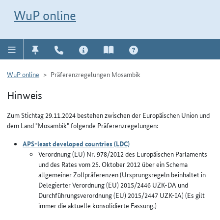
Direkt zur Navigation für Kontakt, Impressum, Aktuelles, Hilfe und FAQ
WuP-Navigation öffnen
Direkt zum Inhalt
WuP online
WuP online
Präferenzregelungen Mosambik
Hinweis
Zum Stichtag 29.11.2024 bestehen zwischen der Europäischen Union und
dem Land "Mosambik" folgende Präferenzregelungen:
APS-least developed countries (LDC)
Verordnung (EU) Nr. 978/2012 des Europäischen Parlaments
und des Rates vom 25. Oktober 2012 über ein Schema
allgemeiner Zollpräferenzen (Ursprungsregeln beinhaltet in
Delegierter Verordnung (EU) 2015/2446 UZK-DA und
Durchführungsverordnung (EU) 2015/2447 UZK-IA) (Es gilt
immer die aktuelle konsolidierte Fassung.)