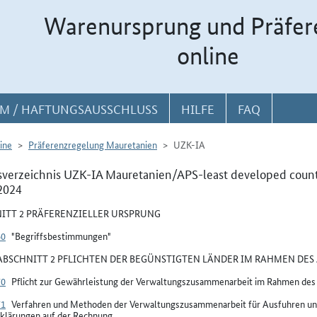
Warenursprung und Präfer
online
M / HAFTUNGSAUSSCHLUSS
HILFE
FAQ
ine
Präferenzregelung Mauretanien
UZK-IA
sverzeichnis UZK-IA Mauretanien/APS-least developed count
2024
ITT 2 PRÄFERENZIELLER URSPRUNG
60
"Begriffsbestimmungen"
BSCHNITT 2 PFLICHTEN DER BEGÜNSTIGTEN LÄNDER IM RAHMEN DES 
70
Pflicht zur Gewährleistung der Verwaltungszusammenarbeit im Rahmen de
71
Verfahren und Methoden der Verwaltungszusammenarbeit für Ausfuhren un
klärungen auf der Rechnung