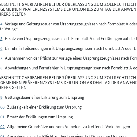
BSCHNITT 6 VERFAHREN BEI DER ÜBERLASSUNG ZUM ZOLLRECHTLICH 
LGEMEINEN PRÄFERENZSYSTEMS DER UNION BIS ZUM TAG DER ANWEN
RERS GELTEN
94
Vorlage und Geltungsdauer von Ursprungszeugnissen nach Formblatt A oder
te Vorlage
95
Ersatz von Ursprungszeugnissen nach Formblatt A und Erklärungen auf der
96
Einfuhr in Teilsendungen mit Ursprungszeugnissen nach Formblatt A oder E
97
Ausnahmen von der Pflicht zur Vorlage eines Ursprungszeugnisses nach For
98
Abweichungen und Formfehler in Ursprungszeugnissen nach Formblatt A od
BSCHNITT 7 VERFAHREN BEI DER ÜBERLASSUNG ZUM ZOLLRECHTLICH 
LGEMEINEN PRÄFERENZSYSTEMS DER UNION AB DEM TAG DER ANWEND
RERS GELTEN
99
Geltungsdauer einer Erklärung zum Ursprung
100
Zulässigkeit einer Erklärung zum Ursprung
101
Ersatz der Erklärungen zum Ursprung
102
Allgemeine Grundsätze und vom Anmelder zu treffende Vorkehrungen
103
Ausnahmen von der Pflicht zur Vorlage einer Erklärung zum Ursprung