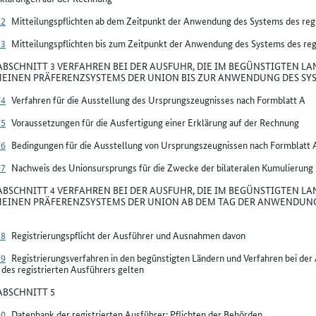
72
Mitteilungspflichten ab dem Zeitpunkt der Anwendung des Systems des regi
73
Mitteilungspflichten bis zum Zeitpunkt der Anwendung des Systems des reg
BSCHNITT 3 VERFAHREN BEI DER AUSFUHR, DIE IM BEGÜNSTIGTEN LA
EINEN PRÄFERENZSYSTEMS DER UNION BIS ZUR ANWENDUNG DES SYS
74
Verfahren für die Ausstellung des Ursprungszeugnisses nach Formblatt A
75
Voraussetzungen für die Ausfertigung einer Erklärung auf der Rechnung
76
Bedingungen für die Ausstellung von Ursprungszeugnissen nach Formblatt 
77
Nachweis des Unionsursprungs für die Zwecke der bilateralen Kumulierung
BSCHNITT 4 VERFAHREN BEI DER AUSFUHR, DIE IM BEGÜNSTIGTEN LA
EINEN PRÄFERENZSYSTEMS DER UNION AB DEM TAG DER ANWENDUNG 
78
Registrierungspflicht der Ausführer und Ausnahmen davon
79
Registrierungsverfahren in den begünstigten Ländern und Verfahren bei de
des registrierten Ausführers gelten
BSCHNITT 5
80
Datenbank der registrierten Ausführer: Pflichten der Behörden