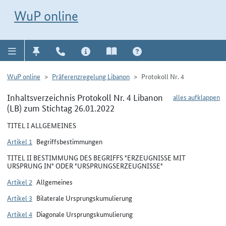
Direkt zur Navigation für Kontakt, Impressum, Aktuelles, Hilfe und FAQ
WuP-Navigation öffnen
Direkt zum Inhalt
WuP online
WuP online
Präferenzregelung Libanon
Protokoll Nr. 4
Inhaltsverzeichnis Protokoll Nr. 4 Libanon
alles aufklappen
(LB) zum Stichtag 26.01.2022
TITEL I ALLGEMEINES
Artikel 1
Begriffsbestimmungen
TITEL II BESTIMMUNG DES BEGRIFFS "ERZEUGNISSE MIT
URSPRUNG IN" ODER "URSPRUNGSERZEUGNISSE"
Artikel 2
Allgemeines
Artikel 3
Bilaterale Ursprungskumulierung
Artikel 4
Diagonale Ursprungskumulierung