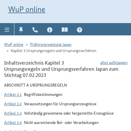
Direkt zur Navigation für Kontakt, Impressum, Aktuelles, Hilfe und FAQ
WuP-Navigation öffnen
Direkt zum Inhalt
WuP online
WuP online
Präferenzregelung Japan
Kapitel 3 Ursprungsregeln und Ursprungsverfahren
Inhaltsverzeichnis Kapitel 3
alles aufklappen
Ursprungsregeln und Ursprungsverfahren Japan zum
Stichtag 07.02.2023
ABSCHNITT A URSPRUNGSREGELN
Artikel 3.1
Begriffsbestimmungen
Artikel 3.2
Voraussetzungen für Ursprungserzeugnisse
Artikel 3.3
Vollständig gewonnene oder hergestellte Erzeugnisse
Artikel 3.4
Nicht ausreichende Bei- oder Verarbeitungen