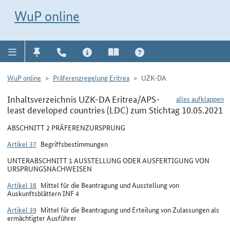
Direkt zur Navigation für Kontakt, Impressum, Aktuelles, Hilfe und FAQ
WuP-Navigation öffnen
Direkt zum Inhalt
WuP online
WuP online
Präferenzregelung Eritrea
UZK-DA
Inhaltsverzeichnis UZK-DA Eritrea/APS-
alles aufklappen
least developed countries (LDC) zum Stichtag 10.05.2021
ABSCHNITT 2 PRÄFERENZURSPRUNG
Artikel 37
Begriffsbestimmungen
UNTERABSCHNITT 1 AUSSTELLUNG ODER AUSFERTIGUNG VON
URSPRUNGSNACHWEISEN
Artikel 38
Mittel für die Beantragung und Ausstellung von
Auskunftsblättern INF 4
Artikel 39
Mittel für die Beantragung und Erteilung von Zulassungen als
ermächtigter Ausführer