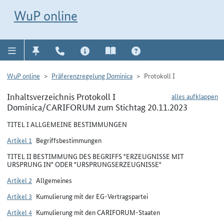
Direkt zur Navigation für Kontakt, Impressum, Aktuelles, Hilfe und FAQ
WuP-Navigation öffnen
Direkt zum Inhalt
WuP online
WuP online
Präferenzregelung Dominica
Protokoll I
Inhaltsverzeichnis Protokoll I
alles aufklappen
Dominica/CARIFORUM zum Stichtag 20.11.2023
TITEL I ALLGEMEINE BESTIMMUNGEN
Artikel 1
Begriffsbestimmungen
TITEL II BESTIMMUNG DES BEGRIFFS "ERZEUGNISSE MIT
URSPRUNG IN" ODER "URSPRUNGSERZEUGNISSE"
Artikel 2
Allgemeines
Artikel 3
Kumulierung mit der EG-Vertragspartei
Artikel 4
Kumulierung mit den CARIFORUM-Staaten