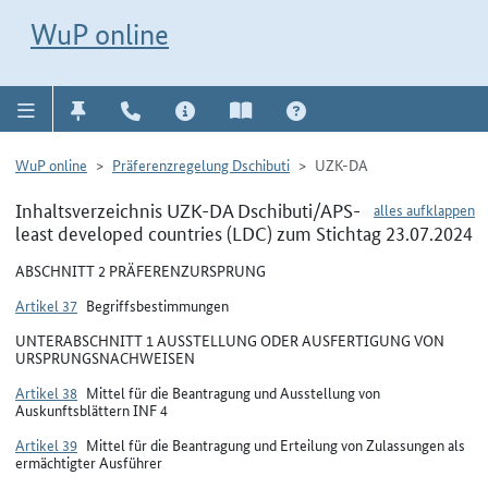
Direkt zur Navigation für Kontakt, Impressum, Aktuelles, Hilfe und FAQ
WuP-Navigation öffnen
Direkt zum Inhalt
WuP online
WuP online
Präferenzregelung Dschibuti
UZK-DA
Inhaltsverzeichnis UZK-DA Dschibuti/APS-
alles aufklappen
least developed countries (LDC) zum Stichtag 23.07.2024
ABSCHNITT 2 PRÄFERENZURSPRUNG
Artikel 37
Begriffsbestimmungen
UNTERABSCHNITT 1 AUSSTELLUNG ODER AUSFERTIGUNG VON
URSPRUNGSNACHWEISEN
Artikel 38
Mittel für die Beantragung und Ausstellung von
Auskunftsblättern INF 4
Artikel 39
Mittel für die Beantragung und Erteilung von Zulassungen als
ermächtigter Ausführer