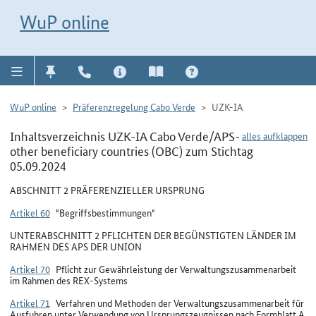
Direkt zur Navigation für Kontakt, Impressum, Aktuelles, Hilfe und FAQ
WuP-Navigation öffnen
Direkt zum Inhalt
WuP online
WuP online
Präferenzregelung Cabo Verde
UZK-IA
Inhaltsverzeichnis UZK-IA Cabo Verde/APS-
alles aufklappen
other beneficiary countries (OBC) zum Stichtag
05.09.2024
ABSCHNITT 2 PRÄFERENZIELLER URSPRUNG
Artikel 60
"Begriffsbestimmungen"
UNTERABSCHNITT 2 PFLICHTEN DER BEGÜNSTIGTEN LÄNDER IM
RAHMEN DES APS DER UNION
Artikel 70
Pflicht zur Gewährleistung der Verwaltungszusammenarbeit
im Rahmen des REX-Systems
Artikel 71
Verfahren und Methoden der Verwaltungszusammenarbeit für
Ausfuhren unter Verwendung von Ursprungszeugnissen nach Formblatt A