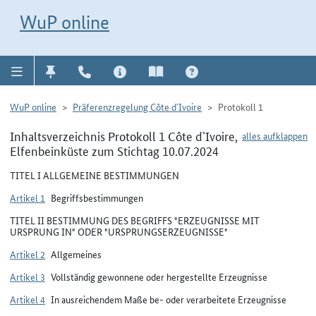
Direkt zur Navigation für Kontakt, Impressum, Aktuelles, Hilfe und FAQ
WuP-Navigation öffnen
Direkt zum Inhalt
WuP online
WuP online
Präferenzregelung Côte d`Ivoire
Protokoll 1
Inhaltsverzeichnis Protokoll 1 Côte d`Ivoire,
alles aufklappen
Elfenbeinküste zum Stichtag 10.07.2024
TITEL I ALLGEMEINE BESTIMMUNGEN
Artikel 1
Begriffsbestimmungen
TITEL II BESTIMMUNG DES BEGRIFFS "ERZEUGNISSE MIT
URSPRUNG IN" ODER "URSPRUNGSERZEUGNISSE"
Artikel 2
Allgemeines
Artikel 3
Vollständig gewonnene oder hergestellte Erzeugnisse
Artikel 4
In ausreichendem Maße be- oder verarbeitete Erzeugnisse