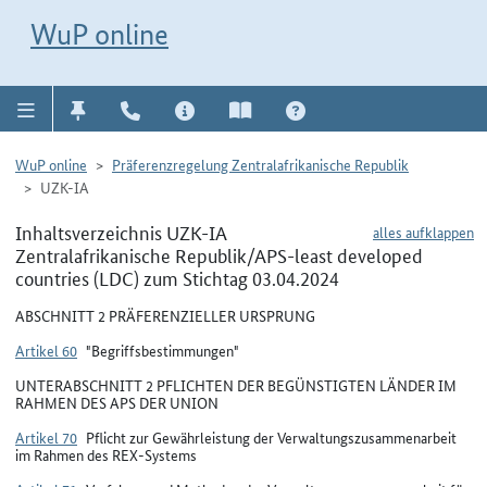
Direkt zur Navigation für Kontakt, Impressum, Aktuelles, Hilfe und FAQ
WuP-Navigation öffnen
Direkt zum Inhalt
WuP online
WuP online
Präferenzregelung Zentralafrikanische Republik
UZK-IA
Inhaltsverzeichnis UZK-IA
alles aufklappen
Zentralafrikanische Republik/APS-least developed
countries (LDC) zum Stichtag 03.04.2024
ABSCHNITT 2 PRÄFERENZIELLER URSPRUNG
Artikel 60
"Begriffsbestimmungen"
UNTERABSCHNITT 2 PFLICHTEN DER BEGÜNSTIGTEN LÄNDER IM
RAHMEN DES APS DER UNION
Artikel 70
Pflicht zur Gewährleistung der Verwaltungszusammenarbeit
im Rahmen des REX-Systems