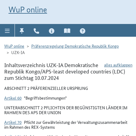
Direkt zur Navigation für Kontakt, Impressum, Aktuelles, Hilfe und FAQ
WuP-Navigation öffnen
Direkt zum Inhalt
WuP online
WuP online
Präferenzregelung Demokratische Republik Kongo
UZK-IA
Inhaltsverzeichnis UZK-IA Demokratische
alles aufklappen
Republik Kongo/APS-least developed countries (LDC)
zum Stichtag 10.07.2024
ABSCHNITT 2 PRÄFERENZIELLER URSPRUNG
Artikel 60
"Begriffsbestimmungen"
UNTERABSCHNITT 2 PFLICHTEN DER BEGÜNSTIGTEN LÄNDER IM
RAHMEN DES APS DER UNION
Artikel 70
Pflicht zur Gewährleistung der Verwaltungszusammenarbeit
im Rahmen des REX-Systems