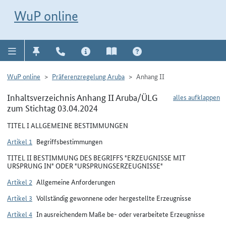
Direkt zur Navigation für Kontakt, Impressum, Aktuelles, Hilfe und FAQ
WuP-Navigation öffnen
Direkt zum Inhalt
WuP online
WuP online
Präferenzregelung Aruba
Anhang II
Inhaltsverzeichnis Anhang II Aruba/ÜLG
alles aufklappen
zum Stichtag 03.04.2024
TITEL I ALLGEMEINE BESTIMMUNGEN
Artikel 1
Begriffsbestimmungen
TITEL II BESTIMMUNG DES BEGRIFFS "ERZEUGNISSE MIT
URSPRUNG IN" ODER "URSPRUNGSERZEUGNISSE"
Artikel 2
Allgemeine Anforderungen
Artikel 3
Vollständig gewonnene oder hergestellte Erzeugnisse
Artikel 4
In ausreichendem Maße be- oder verarbeitete Erzeugnisse