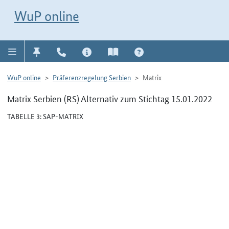
Direkt zur Navigation für Kontakt, Impressum, Aktuelles, Hilfe und FAQ
WuP-Navigation öffnen
Direkt zum Inhalt
WuP online
WuP online
Präferenzregelung Serbien
Matrix
Matrix Serbien (RS) Alternativ zum Stichtag 15.01.2022
TABELLE 3: SAP-MATRIX