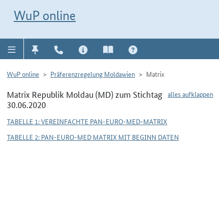
Direkt zur Navigation für Kontakt, Impressum, Aktuelles, Hilfe und FAQ
WuP-Navigation öffnen
Direkt zum Inhalt
WuP online
WuP online
Präferenzregelung Moldawien
Matrix
Matrix Republik Moldau (MD) zum Stichtag
alles aufklappen
30.06.2020
TABELLE 1: VEREINFACHTE PAN-EURO-MED-MATRIX
TABELLE 2: PAN-EURO-MED MATRIX MIT BEGINN DATEN