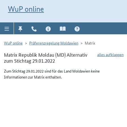
Direkt zur Navigation für Kontakt, Impressum, Aktuelles, Hilfe und FAQ
WuP-Navigation öffnen
Direkt zum Inhalt
WuP online
WuP online
Präferenzregelung Moldawien
Matrix
Matrix Republik Moldau (MD) Alternativ
alles aufklappen
zum Stichtag 29.01.2022
Zum Stichtag 29.01.2022 sind für das Land Moldawien keine
Informationen zur Matrix enthalten.