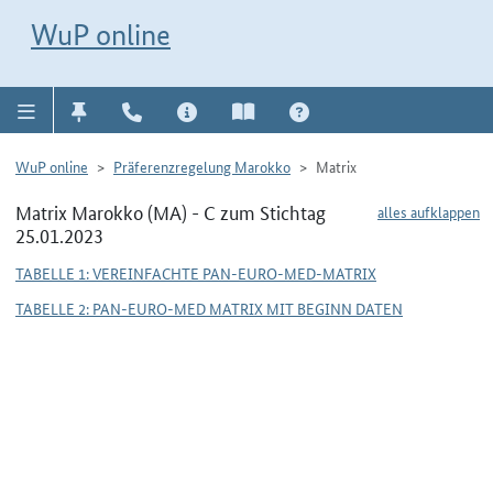
Direkt zur Navigation für Kontakt, Impressum, Aktuelles, Hilfe und FAQ
WuP-Navigation öffnen
Direkt zum Inhalt
WuP online
WuP online
Präferenzregelung Marokko
Matrix
Matrix Marokko (MA) - C zum Stichtag
alles aufklappen
25.01.2023
TABELLE 1: VEREINFACHTE PAN-EURO-MED-MATRIX
TABELLE 2: PAN-EURO-MED MATRIX MIT BEGINN DATEN