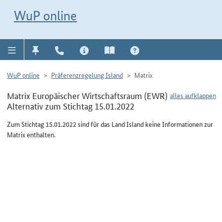
Direkt zur Navigation für Kontakt, Impressum, Aktuelles, Hilfe und FAQ
WuP-Navigation öffnen
Direkt zum Inhalt
WuP online
WuP online
Präferenzregelung Island
Matrix
Matrix Europäischer Wirtschaftsraum (EWR)
alles aufklappen
Alternativ zum Stichtag 15.01.2022
Zum Stichtag 15.01.2022 sind für das Land Island keine Informationen zur
Matrix enthalten.