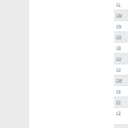
CL
CM
CN
CO
CR
CU
CV
CW
CX
CY
CZ