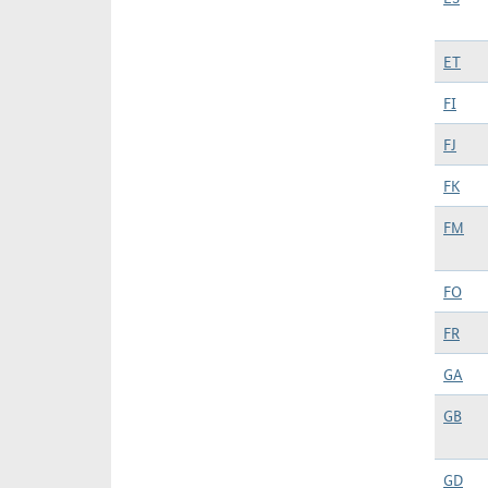
ET
FI
FJ
FK
FM
FO
FR
GA
GB
GD