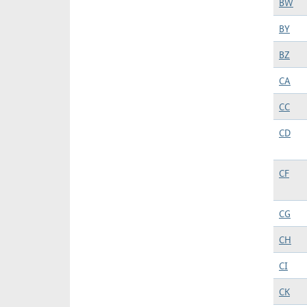
BW
BY
BZ
CA
CC
CD
CF
CG
CH
CI
CK