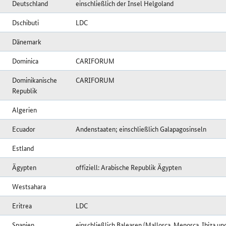
Deutschland
einschließlich der Insel Helgoland
Dschibuti
LDC
Dänemark
Dominica
CARIFORUM
Dominikanische
CARIFORUM
Republik
Algerien
Ecuador
Andenstaaten; einschließlich Galapagosinseln
Estland
Ägypten
offiziell: Arabische Republik Ägypten
Westsahara
Eritrea
LDC
Spanien
einschließlich Balearen (Mallorca, Menorca, Ibiza u