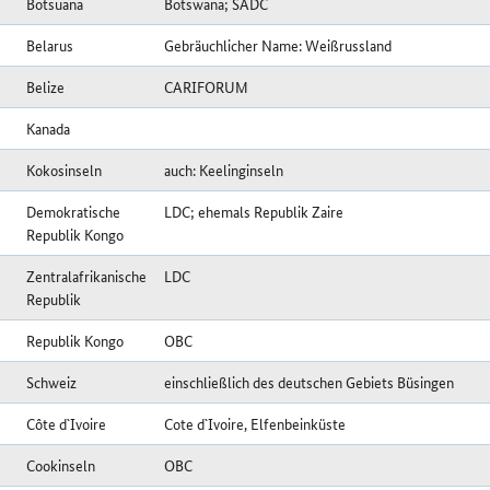
Botsuana
Botswana; SADC
Belarus
Gebräuchlicher Name: Weißrussland
Belize
CARIFORUM
Kanada
Kokosinseln
auch: Keelinginseln
Demokratische
LDC; ehemals Republik Zaire
Republik Kongo
Zentralafrikanische
LDC
Republik
Republik Kongo
OBC
Schweiz
einschließlich des deutschen Gebiets Büsingen
Côte d`Ivoire
Cote d`Ivoire, Elfenbeinküste
Cookinseln
OBC