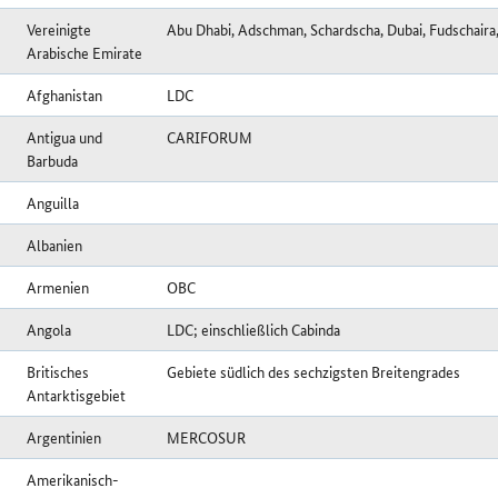
Vereinigte
Abu Dhabi, Adschman, Schardscha, Dubai, Fudschaira
Arabische Emirate
Afghanistan
LDC
Antigua und
CARIFORUM
Barbuda
Anguilla
Albanien
Armenien
OBC
Angola
LDC; einschließlich Cabinda
Britisches
Gebiete südlich des sechzigsten Breitengrades
Antarktisgebiet
Argentinien
MERCOSUR
Amerikanisch-