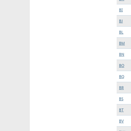
BI
BJ
BL
BM
BN
BO
BQ
BR
BS
BT
BV