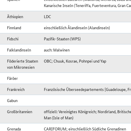
Kanarische Inseln (Teneriffa, Fuerteventura, Gran Ca
Äthiopien
LDC
Finnland
einschließlich Ålandinseln (Alandinseln)
Fidschi
Pazifik-Staaten (WPS)
Falklandinseln
auch: Malwinen
Föderierte Staaten
OBC; Chuuk, Kosrae, Pohnpei und Yap
von Mikronesien
Färöer
Frankreich
Französische Überseedepartements [Guadeloupe, Fra
Gabun
Großbritannien
offiziell: Vereinigtes Königreich; Nordirland, Britisc
Man (Isle of Man)
Grenada
CARIFORUM; einschließlich Südliche Grenadinen