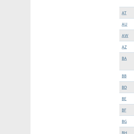
AT
AU
AW
AZ
BA
BB
BD
BE
BF
BG
BH