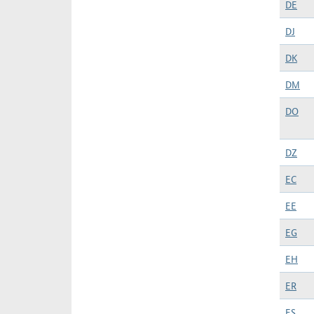
DE
DJ
DK
DM
DO
DZ
EC
EE
EG
EH
ER
ES