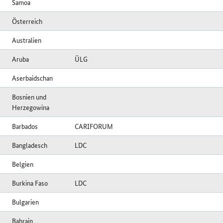
Samoa
Österreich
Australien
Aruba
ÜLG
Aserbaidschan
Bosnien und
Herzegowina
Barbados
CARIFORUM
Bangladesch
LDC
Belgien
Burkina Faso
LDC
Bulgarien
Bahrain