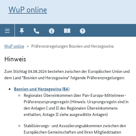
Direkt zur Navigation für Kontakt, Impressum, Aktuelles, Hilfe und FAQ
WuP-Navigation öffnen
Direkt zum Inhalt
WuP online
WuP online
Präferenzregelungen Bosnien und Herzegowina
Hinweis
Zum Stichtag 04.08.2024 bestehen zwischen der Europäischen Union und
dem Land "Bosnien und Herzegowina" folgende Präferenzregelungen:
Bosnien und Herzegowina (BA)
Regionales Übereinkommen über Pan-Europa-Mittelmeer-
Präferenzursprungsregeln (Hinweis: Ursprungsregeln sind in
den Anlagen I und II des Regionalen Übereinkommens
enthalten; Anlage II siehe ausgewählte Anlagen)
Stabilisierungs- und Assoziierungsabkommen zwischen den
Europäischen Gemeinschaften und ihren Mitgliedstaaten