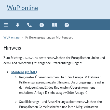
Direkt zur Navigation für Kontakt, Impressum, Aktuelles, Hilfe und FAQ
WuP-Navigation öffnen
Direkt zum Inhalt
WuP online
WuP online
Präferenzregelungen Montenegro
Hinweis
Zum Stichtag 01.08.2024 bestehen zwischen der Europäischen Union und
dem Land "Montenegro" folgende Präferenzregelungen:
Montenegro (ME)
Regionales Übereinkommen über Pan-Europa-Mittelmeer-
Präferenzursprungsregeln (Hinweis: Ursprungsregeln sind in
den Anlagen I und II des Regionalen Übereinkommens
enthalten; Anlage II siehe ausgewählte Anlagen)
Stabilisierungs- und Assoziierungsabkommen zwischen den
Europäischen Gemeinschaften und ihren Mitgliedstaaten