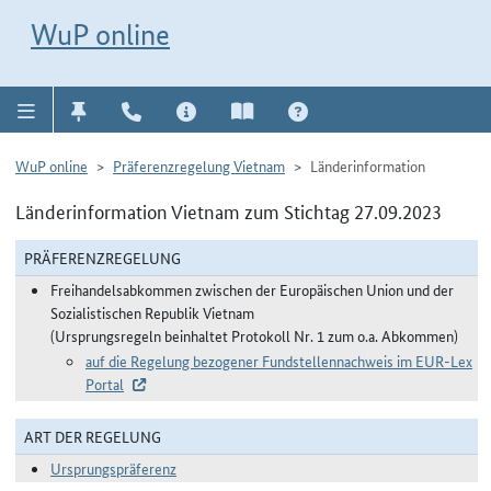
Direkt zur Navigation für Kontakt, Impressum, Aktuelles, Hilfe und FAQ
WuP-Navigation öffnen
Direkt zum Inhalt
WuP online
WuP online
Präferenzregelung Vietnam
Länderinformation
Länderinformation Vietnam zum Stichtag 27.09.2023
PRÄFERENZREGELUNG
Freihandelsabkommen zwischen der Europäischen Union und der
Sozialistischen Republik Vietnam
(Ursprungsregeln beinhaltet Protokoll Nr. 1 zum o.a. Abkommen)
auf die Regelung bezogener Fundstellennachweis im EUR-Lex
Portal
ART DER REGELUNG
Ursprungspräferenz