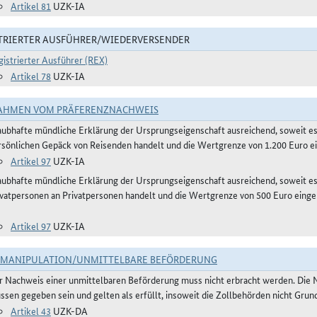
Artikel 81
UZK-IA
TRIERTER AUSFÜHRER/WIEDERVERSENDER
gistrierter Ausführer (REX)
Artikel 78
UZK-IA
AHMEN VOM PRÄFERENZNACHWEIS
aubhafte mündliche Erklärung der Ursprungseigenschaft ausreichend, soweit 
rsönlichen Gepäck von Reisenden handelt und die Wertgrenze von 1.200 Euro ei
Artikel 97
UZK-IA
aubhafte mündliche Erklärung der Ursprungseigenschaft ausreichend, soweit e
ivatpersonen an Privatpersonen handelt und die Wertgrenze von 500 Euro einge
Artikel 97
UZK-IA
TMANIPULATION/UNMITTELBARE BEFÖRDERUNG
r Nachweis einer unmittelbaren Beförderung muss nicht erbracht werden. Die 
ssen gegeben sein und gelten als erfüllt, insoweit die Zollbehörden nicht Gru
Artikel 43
UZK-DA