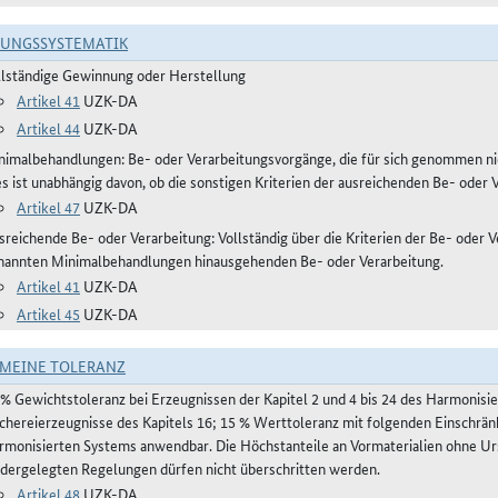
RUNGSSYSTEMATIK
llständige Gewinnung oder Herstellung
Artikel 41
UZK-DA
Artikel 44
UZK-DA
nimalbehandlungen: Be- oder Verarbeitungsvorgänge, die für sich genommen ni
es ist unabhängig davon, ob die sonstigen Kriterien der ausreichenden Be- oder 
Artikel 47
UZK-DA
reichende Be- oder Verarbeitung: Vollständig über die Kriterien der Be- oder Ve
nannten Minimalbehandlungen hinausgehenden Be- oder Verarbeitung.
Artikel 41
UZK-DA
Artikel 45
UZK-DA
MEINE TOLERANZ
 % Gewichtstoleranz bei Erzeugnissen der Kapitel 2 und 4 bis 24 des Harmonis
schereierzeugnisse des Kapitels 16; 15 % Werttoleranz mit folgenden Einschrän
rmonisierten Systems anwendbar. Die Höchstanteile an Vormaterialien ohne Urs
edergelegten Regelungen dürfen nicht überschritten werden.
Artikel 48
UZK-DA