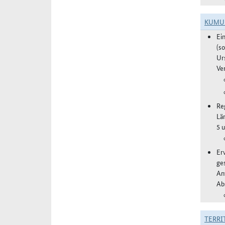
KUMU
Ei
(s
Ur
Ve
Re
Lä
5 
Er
ge
An
Ab
TERRI