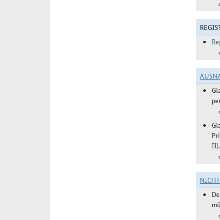
REGIS
Re
AUSN
Gl
pe
Gl
Pr
II).
NICH
De
mü