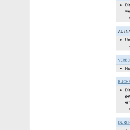
Di
we
AUSNA
Un
VERBO
Ni
BUCHM
Di
ge
er
DURC