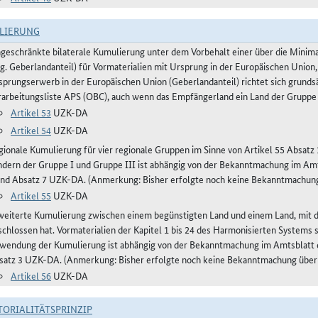
LIERUNG
ngeschränkte bilaterale Kumulierung unter dem Vorbehalt einer über die Mini
og. Geberlandanteil) für Vormaterialien mit Ursprung in der Europäischen Union,
sprungserwerb in der Europäischen Union (Geberlandanteil) richtet sich grunds
rarbeitungsliste APS (OBC), auch wenn das Empfängerland ein Land der Gruppe 
Artikel 53
UZK-DA
Artikel 54
UZK-DA
gionale Kumulierung für vier regionale Gruppen im Sinne von Artikel 55 Absa
ndern der Gruppe I und Gruppe III ist abhängig von der Bekanntmachung im Amts
und Absatz 7 UZK-DA. (Anmerkung: Bisher erfolgte noch keine Bekanntmachun
Artikel 55
UZK-DA
weiterte Kumulierung zwischen einem begünstigten Land und einem Land, mit
schlossen hat. Vormaterialien der Kapitel 1 bis 24 des Harmonisierten Systems
wendung der Kumulierung ist abhängig von der Bekanntmachung im Amtsblatt de
satz 3 UZK-DA. (Anmerkung: Bisher erfolgte noch keine Bekanntmachung über
Artikel 56
UZK-DA
TORIALITÄTSPRINZIP