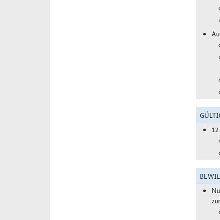
Au
GÜLTI
12
BEWIL
Nu
zu