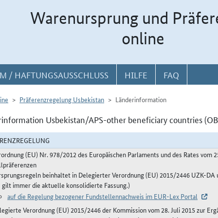
Warenursprung und Präfer
online
M / HAFTUNGSAUSSCHLUSS
HILFE
FAQ
ine
Präferenzregelung Usbekistan
Länderinformation
information Usbekistan/APS-other beneficiary countries (OB
ERENZREGELUNG
rordnung (EU) Nr. 978/2012 des Europäischen Parlaments und des Rates vom 2
llpräferenzen
rsprungsregeln beinhaltet in Delegierter Verordnung (EU) 2015/2446 UZK-D
 gilt immer die aktuelle konsolidierte Fassung.)
auf die Regelung bezogener Fundstellennachweis im EUR-Lex Portal
legierte Verordnung (EU) 2015/2446 der Kommission vom 28. Juli 2015 zur Erg