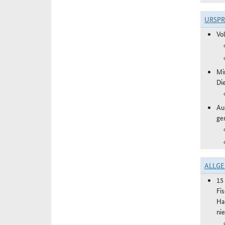
URSP
Vo
Mi
Di
Aus
ge
ALLGE
15
Fi
Ha
ni