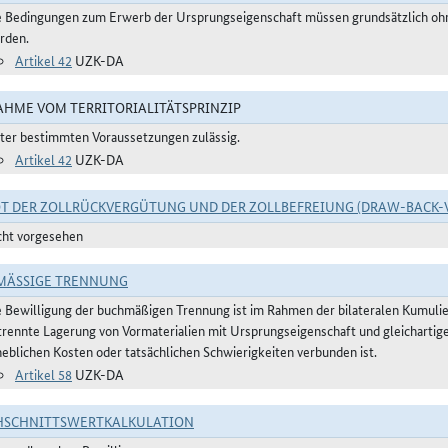
e Bedingungen zum Erwerb der Ursprungseigenschaft müssen grundsätzlich ohne
rden.
Artikel 42
UZK-DA
HME VOM TERRITORIALITÄTSPRINZIP
ter bestimmten Voraussetzungen zulässig.
Artikel 42
UZK-DA
T DER ZOLLRÜCKVERGÜTUNG UND DER ZOLLBEFREIUNG (DRAW-BACK-
cht vorgesehen
ÄSSIGE TRENNUNG
e Bewilligung der buchmäßigen Trennung ist im Rahmen der bilateralen Kumulier
trennte Lagerung von Vormaterialien mit Ursprungseigenschaft und gleichartig
heblichen Kosten oder tatsächlichen Schwierigkeiten verbunden ist.
Artikel 58
UZK-DA
HSCHNITTSWERTKALKULATION