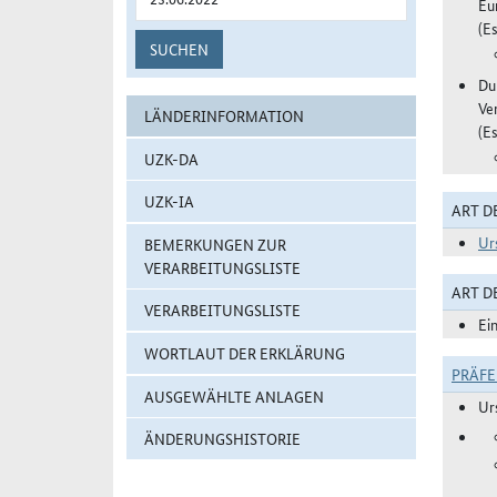
Eu
(Es
SUCHEN
Du
Ve
LÄNDERINFORMATION
(Es
UZK-DA
UZK-IA
ART D
Ur
BEMERKUNGEN ZUR
VERARBEITUNGSLISTE
ART 
VERARBEITUNGSLISTE
Ei
WORTLAUT DER ERKLÄRUNG
PRÄF
AUSGEWÄHLTE ANLAGEN
Ur
ÄNDERUNGSHISTORIE