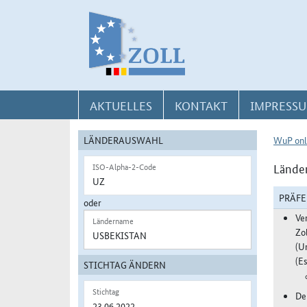
Direkt zur Navigation für Kontakt, Impressum, Aktuelles, Hilfe und FAQ
Direkt zur Länderauswahl und WuP-Navigation
Direkt zum Inhalt
AKTUELLES
KONTAKT
IMPRESSU
LÄNDERAUSWAHL
WuP onl
Länder
ISO-Alpha-2-Code
PRÄF
oder
Ve
Ländername
Zo
(U
(Es
STICHTAG ÄNDERN
Stichtag
De