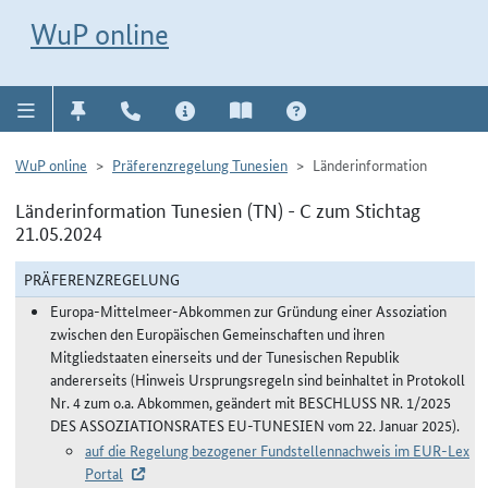
Direkt zur Navigation für Kontakt, Impressum, Aktuelles, Hilfe und FAQ
WuP-Navigation öffnen
Direkt zum Inhalt
WuP online
WuP online
Präferenzregelung Tunesien
Länderinformation
Länderinformation Tunesien (TN) - C zum Stichtag
21.05.2024
PRÄFERENZREGELUNG
Europa-Mittelmeer-Abkommen zur Gründung einer Assoziation
zwischen den Europäischen Gemeinschaften und ihren
Mitgliedstaaten einerseits und der Tunesischen Republik
andererseits (Hinweis Ursprungsregeln sind beinhaltet in Protokoll
Nr. 4 zum o.a. Abkommen, geändert mit BESCHLUSS NR. 1/2025
DES ASSOZIATIONSRATES EU-TUNESIEN vom 22. Januar 2025).
auf die Regelung bezogener Fundstellennachweis im EUR-Lex
Portal