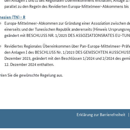
den Anlagen I und II des Regionalen Übereinkommens enthalten; Anlage II 
parallel zu den Regeln des Revidierten Europa-Mittelmeer-Abkommens bis
nesien (TN) - R
Europa-Mittelmeer-Abkommen zur Gründung einer Assoziation zwischen den
einerseits und der Tunesischen Republik andererseits (Hinweis Ursprungsreg
geändert mit BESCHLUSS NR. 1/2025 DES ASSOZIATIONSRATES EU-TUNES
Revidiertes Regionales Übereinkommen über Pan-Europa-Mittelmeer-Präfer
den Anlagen I des BESCHLUSS Nr. 1/2023 DES GEMISCHTEN AUSSCH
Dezember 2023, geändert mit den Beschlüssen 1/2024 und 2/2024 des gem
12. Dezember 2024 enthalten.
hlen Sie die gewünschte Regelung aus.
Erklärung zur Barrierefreiheit