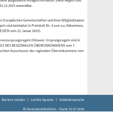
siehe ausgewählte Anlagen) enthalten. Diese Regeln sind
 31.12.2025 anwendbar.
 Europäischen Gemeinschaften und ihren Mitgliedstaaten
eln sind beinhaltet in Protokoll Nr. 4 zum o.a. Abkommen,
IEN vom 22. Januar 2025).
enzursprungsregeln (Hinweis: Ursprungsregeln sind in
USSES DES REGIONALEN ÜBEREINKOMMENS vom 7.
ischten Ausschusses des regionalen Übereinkommens vom
Barriere melden
Leichte Sprache
Gebärdensprache
© Generalzolldirektion - Stand: 31.07.2026