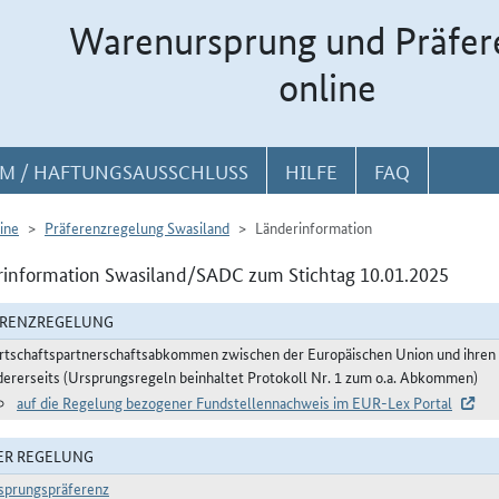
Warenursprung und Präfer
online
M / HAFTUNGSAUSSCHLUSS
HILFE
FAQ
ine
Präferenzregelung Swasiland
Länderinformation
information Swasiland/SADC zum Stichtag 10.01.2025
ERENZREGELUNG
rtschaftspartnerschaftsabkommen zwischen der Europäischen Union und ihren
dererseits (Ursprungsregeln beinhaltet Protokoll Nr. 1 zum o.a. Abkommen)
auf die Regelung bezogener Fundstellennachweis im EUR-Lex Portal
ER REGELUNG
sprungspräferenz