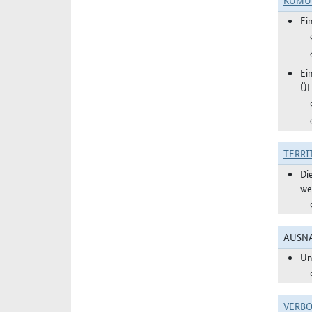
KUMU
Ei
Ei
ÜL
TERRI
Di
we
AUSNA
Un
VERBO