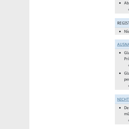
Ab
REGIS
Ni
AUSN
Gl
Pr
Gl
pe
NICH
De
mü