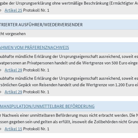
gabe der Ursprungserklärung ohne wertmäßige Beschränkung (Ermächtigter A
Artikel 25
Protokoll Nr. 1
TRIERTER AUSFÜHRER/WIEDERVERSENDER
cht vorgesehen
AHMEN VOM PRÄFERENZNACHWEIS
aubhafte mündliche Erklärung der Ursprungseigenschaft ausreichend, soweit e
ivatpersonen an Privatpersonen handelt und die Wertgrenze von 500 Euro eingeh
Artikel 29
Protokoll Nr. 1
aubhafte mündliche Erklärung der Ursprungseigenschaft ausreichend, soweit 
rsönlichen Gepäck von Reisenden handelt und die Wertgrenze von 1.200 Euro ei
Artikel 29
Protokoll Nr. 1
TMANIPULATION/UNMITTELBARE BEFÖRDERUNG
r Nachweis einer unmittelbaren Beförderung muss nicht erbracht werden. Die 
ssen gegeben sein und gelten als erfüllt, insoweit die Zollbehörden nicht Gru
Artikel 15
Protokoll Nr. 1