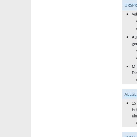
URSP
Vo
Aus
ge
Mi
Di
ALLGE
15
Er
ei