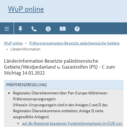
Direkt zur Navigation für Kontakt, Impressum, Aktuelles, Hilfe und FAQ
WuP-Navigation öffnen
Direkt zum Inhalt
WuP online
WuP online
Präferenzregelungen Besetzte palästinensische Gebiete
Länderinformation
Länderinformation Besetzte palästinensische
Gebiete/Westjordanland u. Gazastreifen (PS) - C zum
Stichtag 14.01.2022
PRÄFERENZREGELUNG
Regionales Übereinkommen über Pan-Europa-Mittelmeer-
Präferenzursprungsregeln
(Hinweis: Ursprungsregeln sind in den Anlagen I und II des
Regionalen Übereinkommens enthalten; Anlage II siehe
ausgewählte Anlagen)
auf die Regelung bezogener Fundstellennachweis im EUR-Lex