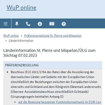
Direkt zur Navigation für Kontakt, Impressum, Aktuelles, Hilfe und FAQ
WuP-Navigation öffnen
Direkt zum Inhalt
WuP online
WuP online
Präferenzregelung St. Pierre und Miquelon
Länderinformation
Länderinformation St. Pierre und Miquelon/ÜLG zum
Stichtag 07.02.2023
PRÄFERENZREGELUNG
Beschluss (EU) 2021/1764 des Rates über die Assoziierung der
überseeischen Länder und Gebiete mit der Europäischen Union
einschließlich der Beziehungen zwischen der Europäischen Union
einerseits und Grönland und dem Königreich Dänemark andererseits
(Übersee-Assoziationsbeschluss einschließlich Grönlands)
(Ursprungsregeln beinhaltet Anhang II)
auf die Regelung bezogener Fundstellennachweis im EUR-Lex