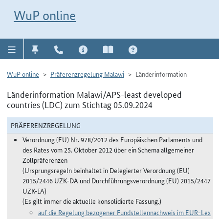
Direkt zur Navigation für Kontakt, Impressum, Aktuelles, Hilfe und FAQ
WuP-Navigation öffnen
Direkt zum Inhalt
WuP online
WuP online
Präferenzregelung Malawi
Länderinformation
Länderinformation Malawi/APS-least developed
countries (LDC) zum Stichtag 05.09.2024
PRÄFERENZREGELUNG
Verordnung (EU) Nr. 978/2012 des Europäischen Parlaments und
des Rates vom 25. Oktober 2012 über ein Schema allgemeiner
Zollpräferenzen
(Ursprungsregeln beinhaltet in Delegierter Verordnung (EU)
2015/2446 UZK-DA und Durchführungsverordnung (EU) 2015/2447
UZK-IA)
(Es gilt immer die aktuelle konsolidierte Fassung.)
auf die Regelung bezogener Fundstellennachweis im EUR-Lex